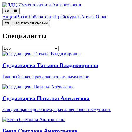
Акции
Врачи
Лаборатория
Прейскурант
Аптека
О нас
Записаться онлайн
Специалисты
Суздальцева Татьяна Владимировна
Главный врач, врач аллерголог-иммунолог
Суздальцева Наталья Алексеевна
Заведующая отделением, врач аллерголог-иммунолог
Бенш Светлана Анатольевна